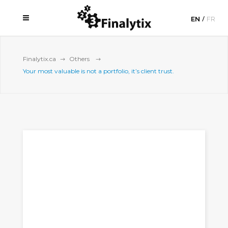
EN
FR
Finalytix.ca
Others
Your most valuable is not a portfolio, it’s client trust.