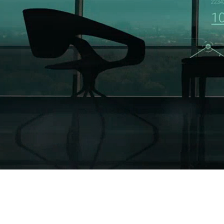
T
o
u
s
v
o
s
c