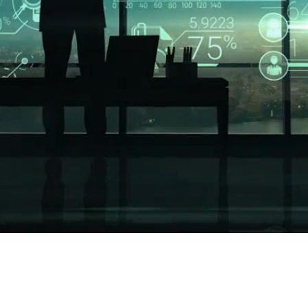
l
i
e
n
t
s
m
é
r
i
t
e
n
t
d
e
s
p
r
o
d
u
i
t
s
e
t
d
e
s
s
e
r
v
i
c
e
s
d
e
q
u
a
l
i