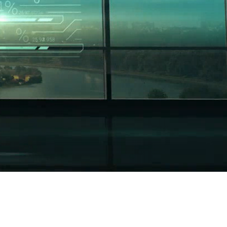
t
é
.
V
o
u
s